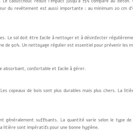
ns. Le caoutchouc réduit l’impact jusqu’à 75% comparé au béto
sseur du revêtement est aussi importante : au minimum 20 cm d’
s. Le sol doit être facile à nettoyer et à désinfecter régulièremen
ne de 90%. Un nettoyage régulier est essentiel pour prévenir les m
tre absorbant, confortable et facile à gérer.
Les copeaux de bois sont plus durables mais plus chers. La liti
 généralement suffisants. La quantité varie selon le type de li
la litière sont impératifs pour une bonne hygiène.