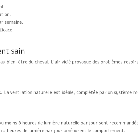
nt.
ation.
ar semaine.
ficace.
nt sain
 au bien-être du cheval. L’air vicié provoque des problèmes respi
fs. La ventilation naturelle est idéale, complétée par un système m
Au moins 8 heures de lumière naturelle par jour sont recommandées.
e 10 heures de lumière par jour améliorent le comportement.