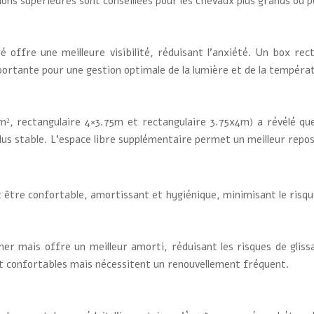
ns supérieures sont conseillées pour les chevaux plus grands ou po
ffre une meilleure visibilité, réduisant l’anxiété. Un box rect
portante pour une gestion optimale de la lumière et de la tempéra
², rectangulaire 4×3.75m et rectangulaire 3.75x4m) a révélé qu
us stable. L’espace libre supplémentaire permet un meilleur repos
doit être confortable, amortissant et hygiénique, minimisant le ris
er mais offre un meilleur amorti, réduisant les risques de glissad
t confortables mais nécessitent un renouvellement fréquent.