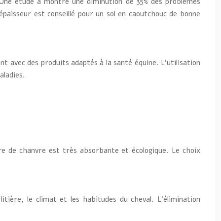
n. Une étude a montré une diminution de 35% des problèmes
épaisseur est conseillé pour un sol en caoutchouc de bonne
t avec des produits adaptés à la santé équine. L’utilisation
aladies.
ère de chanvre est très absorbante et écologique. Le choix
tière, le climat et les habitudes du cheval. L’élimination