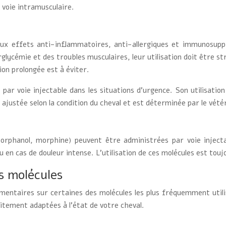
 voie intramusculaire.
ux effets anti-inflammatoires, anti-allergiques et immunosuppr
émie et des troubles musculaires, leur utilisation doit être str
tion prolongée est à éviter.
par voie injectable dans les situations d’urgence. Son utilisatio
ajustée selon la condition du cheval et est déterminée par le vétér
orphanol, morphine) peuvent être administrées par voie inject
n cas de douleur intense. L’utilisation de ces molécules est toujo
es molécules
mentaires sur certaines des molécules les plus fréquemment utilisé
aitement adaptées à l’état de votre cheval.