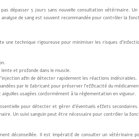
s dépasser 5 jours sans nouvelle consultation vétérinaire. Un s
 analyse de sang est souvent recommandée pour contrôler la fonct
te une technique rigoureuse pour minimiser les risques d’infecti
on.
 lente et profonde dans le muscle.
’injection afin de détecter rapidement les réactions indésirables.
andées par le fabricant pour préserver l’efficacité du médicamen
t aiguilles usagées conformément à la réglementation en vigueur.
est essentielle pour détecter et gérer d’éventuels effets second
aire. Un suivi sanguin peut être nécessaire pour contrôler la fonc
 déconseillée. Il est impératif de consulter un vétérinaire pou