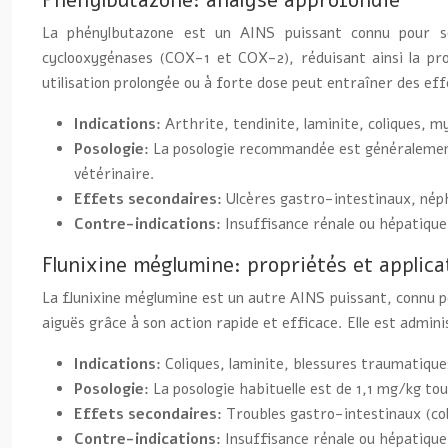
Phenylbutazone: analyse approfondie
La phénylbutazone est un AINS puissant connu pour son
cyclooxygénases (COX-1 et COX-2), réduisant ainsi la pro
utilisation prolongée ou à forte dose peut entraîner des effe
Indications:
Arthrite, tendinite, laminite, coliques, m
Posologie:
La posologie recommandée est généralement 
vétérinaire.
Effets secondaires:
Ulcères gastro-intestinaux, néph
Contre-indications:
Insuffisance rénale ou hépatique
Flunixine méglumine: propriétés et applica
La flunixine méglumine est un autre AINS puissant, connu p
aiguës grâce à son action rapide et efficace. Elle est admin
Indications:
Coliques, laminite, blessures traumatique
Posologie:
La posologie habituelle est de 1,1 mg/kg to
Effets secondaires:
Troubles gastro-intestinaux (col
Contre-indications:
Insuffisance rénale ou hépatique