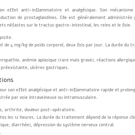
 effet anti-inflammatoire et analgésique. Son mécanisme d’
duction de prostaglandines. Elle est généralement administrée 
ts néfastes sur le tractus gastro-intestinal, les reins et le foie.
yosite.
de 4 mg/kg de poids corporel, deux fois par jour. La durée du tra
ropathie, anémie aplasique (rare mais grave), réactions allergiqu
 préexistante, ulcères gastriques.
tions
our son effet analgésique et anti-inflammatoire rapide et prolongé
istrée par voie intraveineuse ou intramusculaire.
s, arthrite, douleur post-opératoire.
utes les 12 heures. La durée du traitement dépend de la réponse cli
ique, diarrhée), dépression du système nerveux central.
.