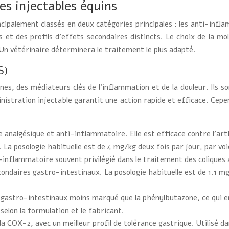
es injectables équins
cipalement classés en deux catégories principales : les anti-infla
 et des profils d’effets secondaires distincts. Le choix de la mol
 Un vétérinaire déterminera le traitement le plus adapté.
S)
es, des médiateurs clés de l’inflammation et de la douleur. Ils so
nistration injectable garantit une action rapide et efficace. Cepe
analgésique et anti-inflammatoire. Elle est efficace contre l’arthr
La posologie habituelle est de 4 mg/kg deux fois par jour, par vo
-inflammatoire souvent privilégié dans le traitement des coliques 
secondaires gastro-intestinaux. La posologie habituelle est de 1.1 m
 gastro-intestinaux moins marqué que la phénylbutazone, ce qui en
 selon la formulation et le fabricant.
la COX-2, avec un meilleur profil de tolérance gastrique. Utilisé da