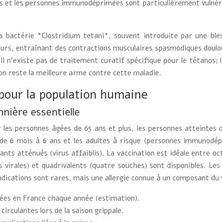
es et les personnes immunodéprimées sont particulièrement vulnéra
.
a bactérie *Clostridium tetani*, souvent introduite par une bl
eurs, entraînant des contractions musculaires spasmodiques doul
 Il n’existe pas de traitement curatif spécifique pour le tétanos
ion reste la meilleure arme contre cette maladie.
our la population humaine
nnière essentielle
les personnes âgées de 65 ans et plus, les personnes atteintes d
 de 6 mois à 6 ans et les adultes à risque (personnes immunodé
 vivants atténués (virus affaiblis). La vaccination est idéale entr
hes virales) et quadrivalents (quatre souches) sont disponibles. L
indications sont rares, mais une allergie connue à un composant du 
nées en France chaque année (estimation).
circulantes lors de la saison grippale.