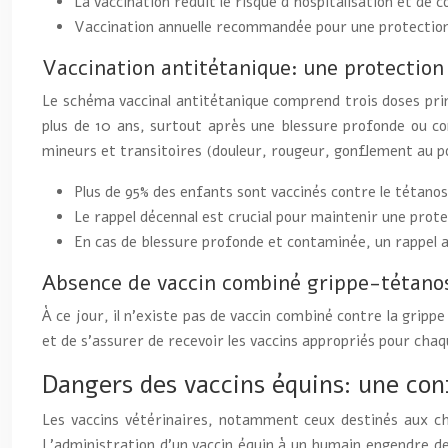
La vaccination réduit le risque d’hospitalisation et de co
Vaccination annuelle recommandée pour une protection
Vaccination antitétanique: une protection
Le schéma vaccinal antitétanique comprend trois doses primai
plus de 10 ans, surtout après une blessure profonde ou co
mineurs et transitoires (douleur, rougeur, gonflement au po
Plus de 95% des enfants sont vaccinés contre le tétano
Le rappel décennal est crucial pour maintenir une prote
En cas de blessure profonde et contaminée, un rappel an
Absence de vaccin combiné grippe-tétano
À ce jour, il n’existe pas de vaccin combiné contre la gripp
et de s’assurer de recevoir les vaccins appropriés pour cha
Dangers des vaccins équins: une co
Les vaccins vétérinaires, notamment ceux destinés aux ch
L’administration d’un vaccin équin à un humain engendre des