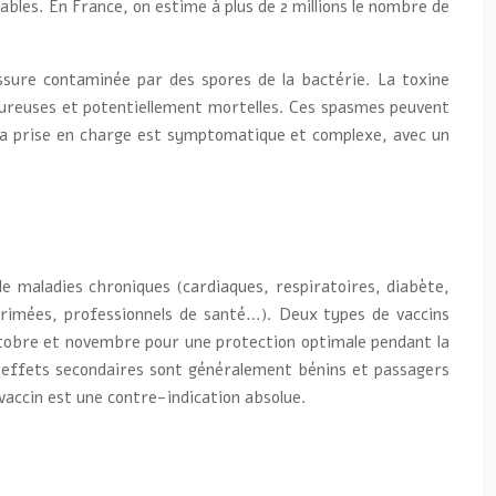
bles. En France, on estime à plus de 2 millions le nombre de
essure contaminée par des spores de la bactérie. La toxine
oureuses et potentiellement mortelles. Ces spasmes peuvent
; la prise en charge est symptomatique et complexe, avec un
e maladies chroniques (cardiaques, respiratoires, diabète,
primées, professionnels de santé…). Deux types de vaccins
e octobre et novembre pour une protection optimale pendant la
es effets secondaires sont généralement bénins et passagers
vaccin est une contre-indication absolue.