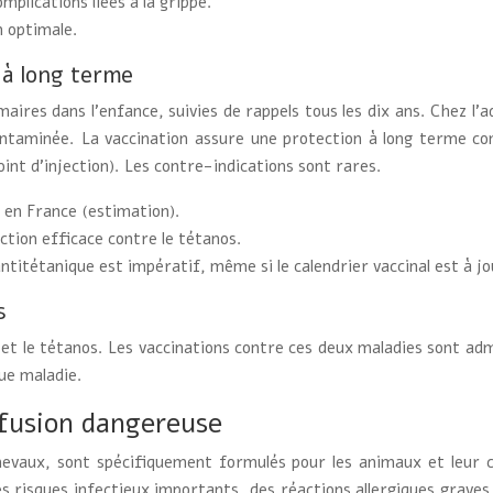
mplications liées à la grippe.
 optimale.
 à long terme
res dans l’enfance, suivies de rappels tous les dix ans. Chez l’adu
ntaminée. La vaccination assure une protection à long terme co
int d’injection). Les contre-indications sont rares.
s en France (estimation).
ction efficace contre le tétanos.
titétanique est impératif, même si le calendrier vaccinal est à jo
s
e et le tétanos. Les vaccinations contre ces deux maladies sont ad
que maladie.
nfusion dangereuse
evaux, sont spécifiquement formulés pour les animaux et leur c
 risques infectieux importants, des réactions allergiques graves e