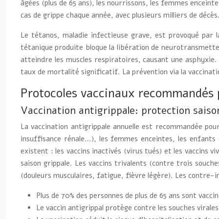
âgées (plus de 65 ans), les nourrissons, les femmes enceint
cas de grippe chaque année, avec plusieurs milliers de décès
Le tétanos, maladie infectieuse grave, est provoqué par l
tétanique produite bloque la libération de neurotransmett
atteindre les muscles respiratoires, causant une asphyxie.
taux de mortalité significatif. La prévention via la vaccinat
Protocoles vaccinaux recommandés p
Vaccination antigrippale: protection saiso
La vaccination antigrippale annuelle est recommandée pour 
insuffisance rénale…), les femmes enceintes, les enfants
existent : les vaccins inactivés (virus tués) et les vaccins
saison grippale. Les vaccins trivalents (contre trois souc
(douleurs musculaires, fatigue, fièvre légère). Les contre-
Plus de 70% des personnes de plus de 65 ans sont vacci
Le vaccin antigrippal protège contre les souches virales 