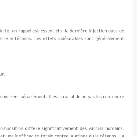
lte, un rappel est essentiel si la dernière injection date de
ntre le tétanos. Les effets indésirables sont généralement
ur.
ministrées séparément. Il est crucial de ne pas les confondre
omposition diffère significativement des vaccins humains.
t une inefficacité totale contre la grippe ou le tétanos. La