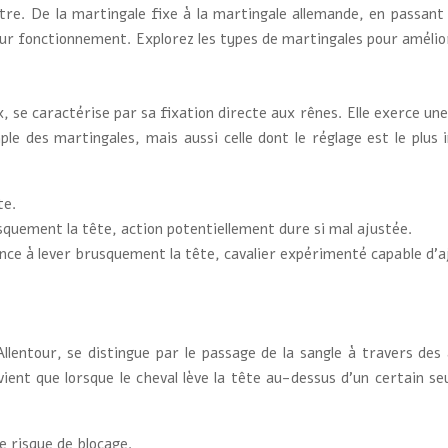
re. De la martingale fixe à la martingale allemande, en passant pa
ur fonctionnement. Explorez les types de martingales pour amélior
se caractérise par sa fixation directe aux rênes. Elle exerce une 
imple des martingales, mais aussi celle dont le réglage est le pl
te.
usquement la tête, action potentiellement dure si mal ajustée.
nce à lever brusquement la tête, cavalier expérimenté capable d’a
lentour, se distingue par le passage de la sangle à travers des 
ervient que lorsque le cheval lève la tête au-dessus d’un certain 
e risque de blocage.