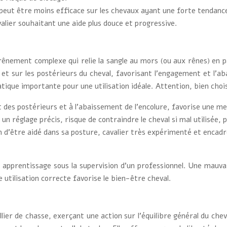
 peut être moins efficace sur les chevaux ayant une forte tendance 
valier souhaitant une aide plus douce et progressive.
ênement complexe qui relie la sangle au mors (ou aux rênes) en pas
re et sur les postérieurs du cheval, favorisant l’engagement et l’a
tique importante pour une utilisation idéale. Attention, bien chois
 des postérieurs et à l’abaissement de l’encolure, favorise une me
n réglage précis, risque de contraindre le cheval si mal utilisée, 
 d’être aidé dans sa posture, cavalier très expérimenté et encadr
 apprentissage sous la supervision d’un professionnel. Une mauvai
utilisation correcte favorise le bien-être cheval.
ollier de chasse, exerçant une action sur l’équilibre général du che