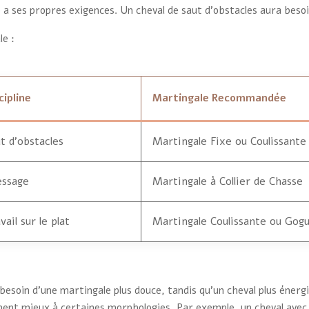
e a ses propres exigences. Un cheval de saut d’obstacles aura beso
le :
cipline
Martingale Recommandée
t d’obstacles
Martingale Fixe ou Coulissante
essage
Martingale à Collier de Chasse
vail sur le plat
Martingale Coulissante ou Gogu
besoin d’une martingale plus douce, tandis qu’un cheval plus énerg
ent mieux à certaines morphologies. Par exemple, un cheval avec u