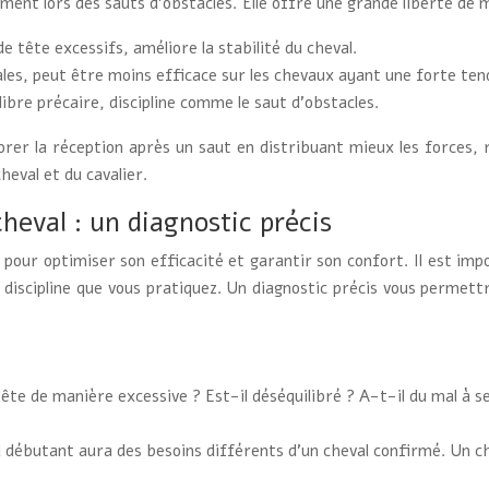
mment lors des sauts d’obstacles. Elle offre une grande liberté de
de tête excessifs, améliore la stabilité du cheval.
les, peut être moins efficace sur les chevaux ayant une forte tend
libre précaire, discipline comme le saut d’obstacles.
rer la réception après un saut en distribuant mieux les forces, r
heval et du cavalier.
heval : un diagnostic précis
 pour optimiser son efficacité et garantir son confort. Il est imp
 discipline que vous pratiquez. Un diagnostic précis vous permettr
tête de manière excessive ? Est-il déséquilibré ? A-t-il du mal à s
 débutant aura des besoins différents d’un cheval confirmé. Un c