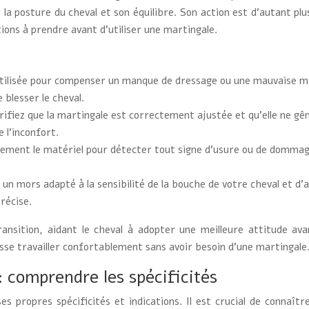
 posture du cheval et son équilibre. Son action est d’autant plus u
tions à prendre avant d’utiliser une martingale.
utilisée pour compenser un manque de dressage ou une mauvaise ma
e blesser le cheval.
érifiez que la martingale est correctement ajustée et qu’elle ne g
 l’inconfort.
rement le matériel pour détecter tout signe d’usure ou de dommag
 un mors adapté à la sensibilité de la bouche de votre cheval et d
récise.
nsition, aidant le cheval à adopter une meilleure attitude av
puisse travailler confortablement sans avoir besoin d’une martingale
: comprendre les spécificités
s propres spécificités et indications. Il est crucial de connaîtr