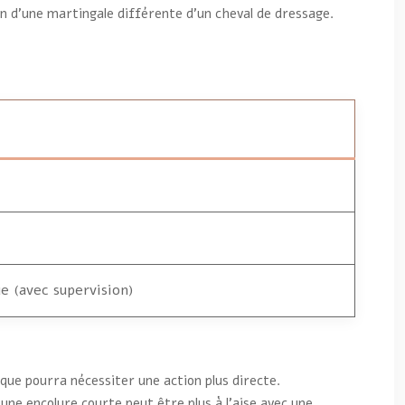
in d’une martingale différente d’un cheval de dressage.
e (avec supervision)
ique pourra nécessiter une action plus directe.
ne encolure courte peut être plus à l’aise avec une