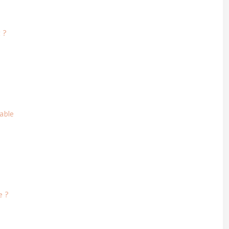
 ?
able
e ?