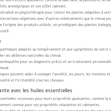
ur leurs effets apaisants, comme la valériane, la passiflore, la ca
étés anxiolytiques et son effet calmant.
pécialisé en phytothérapie pour choisir les plantes adaptées à votr
’interactions négatives avec d’autres médicaments que le cheval po
e l’origine des produits utilisés, en privilégiant des plantes biolog
ocuité.
e
pathiques adaptés au tempérament et aux symptômes de votre cheva
er les défenses naturelles du cheval.
homéopathe pour un diagnostic précis et un traitement personnalis
heval.
ues peuvent aider à soulager l’anxiété, les peurs, les tensions e
iété et l’irritabilité chez les chevaux.
te avec les huiles essentielles
essentielles reconnues pour leurs propriétés apaisantes, comme la l
ièrement connue pour ses propriétés relaxantes et calmantes.