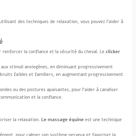
lisant des techniques de relaxation, vous pouvez l’aider à
é
 renforcer la confiance et la sécurité du cheval. Le
clicker
t aux stimuli anxiogènes, en diminuant progressivement
es bruits faibles et familiers, en augmentant progressivement
des ou des postures apaisantes, pour l’aider à canaliser
a communication et la confiance.
riser la relaxation.
Le massage équine
est une technique
ndément, pour calmer son système nerveux et favoriser la