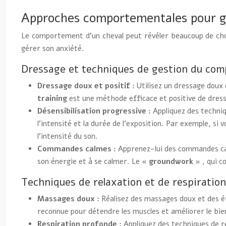
Approches comportementales pour gé
Le comportement d’un cheval peut révéler beaucoup de chos
gérer son anxiété.
Dressage et techniques de gestion du comp
Dressage doux et positif :
Utilisez un dressage doux 
training
est une méthode efficace et positive de dres
Désensibilisation progressive :
Appliquez des techniq
l’intensité et la durée de l’exposition. Par exemple, s
l’intensité du son.
Commandes calmes :
Apprenez-lui des commandes cal
son énergie et à se calmer. Le
« groundwork »
, qui c
Techniques de relaxation et de respiration
Massages doux :
Réalisez des massages doux et des é
reconnue pour détendre les muscles et améliorer le bie
Respiration profonde :
Appliquez des techniques de r