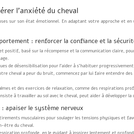
rer l’anxiété du cheval
es sur son état émotionnel. En adaptant votre approche et en uti
ortement : renforcer la confiance et la sécurit
et positif, basé sur la récompense et la communication claire, pour
sage.
ues de désensibilisation pour l’aider à s’habituer progressivemen
i votre cheval a peur du bruit, commencez par lui faire entendre d
mes et des exercices de relaxation, comme des respirations profon
onsiste à travailler au sol avec le cheval, peut aider à développer l
 : apaiser le système nerveux
tirements musculaires pour soulager les tensions physiques et favo
n-être du cheval.
espiration profonde, en le guidant à inspirer lentement et profo