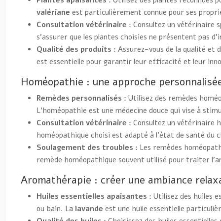
Plantes apaisantes :
Utilisez des plantes reconnues po
valériane
est particulièrement connue pour ses propri
Consultation vétérinaire :
Consultez un vétérinaire s
s’assurer que les plantes choisies ne présentent pas d
Qualité des produits :
Assurez-vous de la qualité et d
est essentielle pour garantir leur efficacité et leur inn
Homéopathie : une approche personnalisé
Remèdes personnalisés :
Utilisez des remèdes homéo
L’homéopathie est une médecine douce qui vise à stimul
Consultation vétérinaire :
Consultez un vétérinaire 
homéopathique choisi est adapté à l’état de santé du c
Soulagement des troubles :
Les remèdes homéopathiq
remède homéopathique souvent utilisé pour traiter l’anx
Aromathérapie : créer une ambiance relaxan
Huiles essentielles apaisantes :
Utilisez des huiles 
ou bain. La
lavande
est une huile essentielle particul