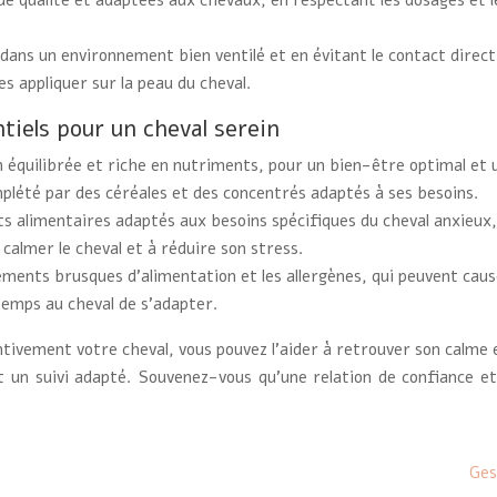
 de qualité et adaptées aux chevaux, en respectant les dosages et l
s dans un environnement bien ventilé et en évitant le contact direc
les appliquer sur la peau du cheval.
tiels pour un cheval serein
n équilibrée et riche en nutriments, pour un bien-être optimal e
mplété par des céréales et des concentrés adaptés à ses besoins.
 alimentaires adaptés aux besoins spécifiques du cheval anxieux, en
 calmer le cheval et à réduire son stress.
ements brusques d’alimentation et les allergènes, qui peuvent caus
temps au cheval de s’adapter.
ivement votre cheval, vous pouvez l’aider à retrouver son calme et
 un suivi adapté. Souvenez-vous qu’une relation de confiance e
Ges