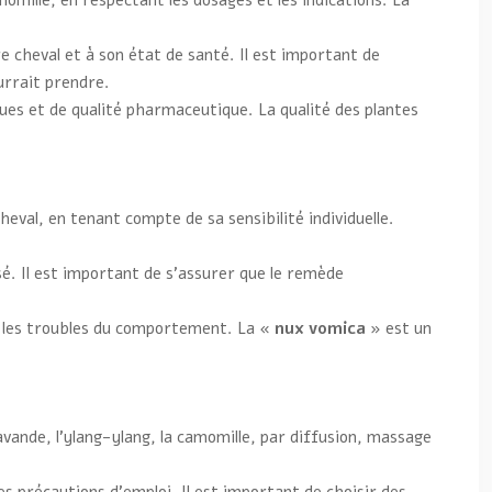
momille, en respectant les dosages et les indications. La
e cheval et à son état de santé. Il est important de
urrait prendre.
iques et de qualité pharmaceutique. La qualité des plantes
l, en tenant compte de sa sensibilité individuelle.
é. Il est important de s’assurer que le remède
t les troubles du comportement. La
« nux vomica »
est un
avande, l’ylang-ylang, la camomille, par diffusion, massage